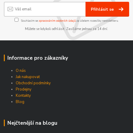
Přihlásit se
Souhlasím se
zpracováním osobních údajů
za účelem rozesílky newsletteru.
Můžete se kdykoli odhlásit. Zasíláme jednou za 14 dní.
Informace pro zákazníky
O nás
Jak nakupovat
Obchodní podmínky
Prodejny
Kontakty
Blog
Nejčtenější na blogu