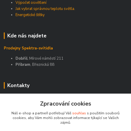
Výpočet osvětlení
Jak vybrat správnou teplotu světla.
Energetické štítky
Kde nás najdete
Prodejny Spektra-svítidla
Dobříš
, Mírové náměstí 211
Příbram
, Březnická 88
Kontakty
Zákaznická podpora Spektra eshop
Zpracování cookies
+420 603 811 188
(Po-Pá, 9-16 hod.)
Náš e-shop a partneři potřebují Váš
souhlas
s použitím souborů
cookies, aby Vám mohli zobrazovat informace týkající se Vašich
spektra-svitidla@seznam.cz
zájmů.