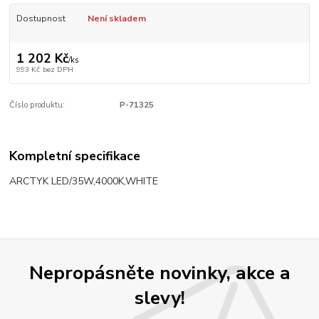
Dostupnost
Není skladem
1 202 Kč
/
ks
993 Kč
bez DPH
Číslo produktu:
P-71325
Kompletní specifikace
ARCTYK LED/35W,4000K,WHITE
Nepropásněte novinky, akce a
slevy!