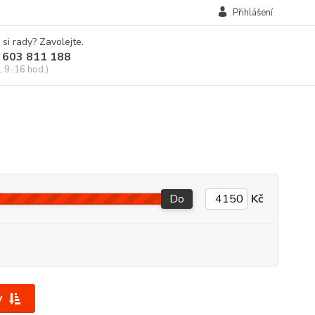
Přihlášení
 si rady? Zavolejte.
 603 811 188
, 9-16 hod.)
Do
Kč
y