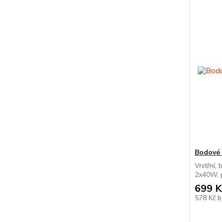
Bodové 
Vnitřní, 
2x40W, p
699 K
578 Kč
b