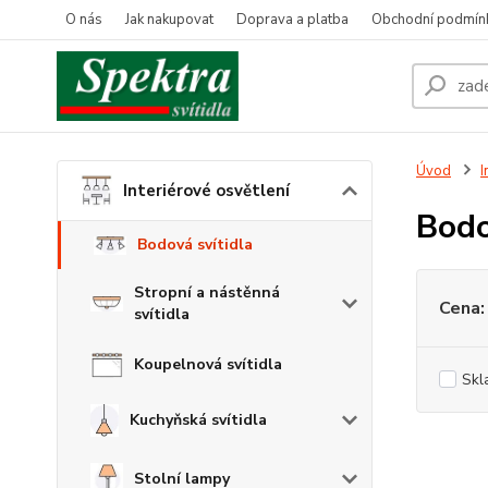
O nás
Jak nakupovat
Doprava a platba
Obchodní podmín
Úvod
I
Interiérové osvětlení
Bodo
Bodová svítidla
Stropní a nástěnná
Cena:
svítidla
Koupelnová svítidla
Skl
Kuchyňská svítidla
Stolní lampy