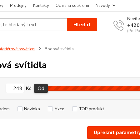
ky
Prodejny
Kontakty
Ochrana soukromí
Návody
Nevíte
Hledat
+420
(Po-Pá
nteriérové osvětlení
Bodová svítidla
vá svítidla
Kč
Od
adem
Novinka
Akce
TOP produkt
Upřesnit parametr