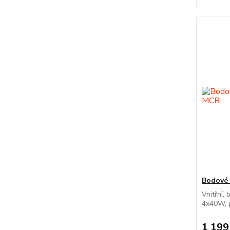
Bodové 
Vnitřní, 
4x40W, p
1 199