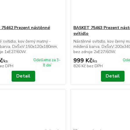
75462 Prezent nástěnné
BASKET 75463 Prezent nás
svítidlo
 svítidlo, kov černý matný -
Nástěnné svítidlo, kov černý m
barva, DxŠxV:150x120x180mm,
měďená barva, DxŠxV:200x34
oje 1xE27/60W.
bez zdroje 2xE27/60W.
č
999 Kč
Odešleme za 3-
Ode
/
ks
/
ks
8 dní
ez DPH
826 Kč
bez DPH
Detail
Detail