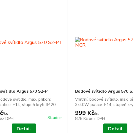
svítidlo Argus 570 S2-PT
Bodové svítidlo Argus 570 
bodové svítidlo, max. příkon:
Vnitřní, bodové svítidlo, max. p
atice: E14, stupeň krytí: IP 20.
3x40W, patice: E14, stupeň kryt
č
999 Kč
/
ks
/
ks
Skladem
ez DPH
826 Kč
bez DPH
Detail
Detail