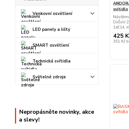
ANDORA
svítidlo
Venkovní osvětlení
Nástěnné 
DxŠxV:2
1xE14, 
LED panely a lišty
425 K
351 Kč
b
SMART osvětlení
Technická svítidla
Světelné zdroje
Nepropásněte novinky, akce
a slevy!