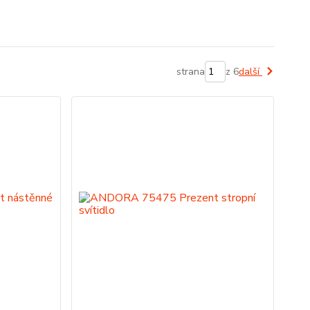
strana
z 6
další