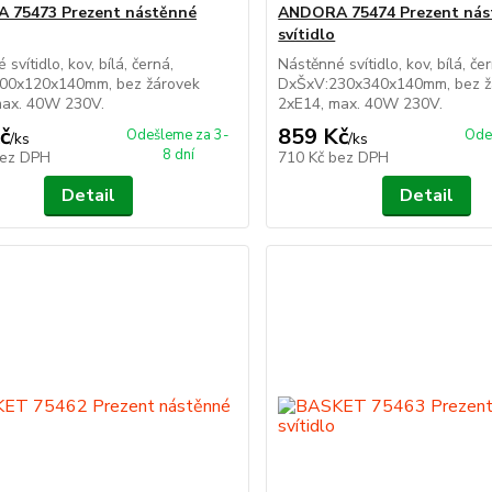
 75473 Prezent nástěnné
ANDORA 75474 Prezent nás
svítidlo
svítidlo, kov, bílá, černá,
Nástěnné svítidlo, kov, bílá, če
00x120x140mm, bez žárovek
DxŠxV:230x340x140mm, bez ž
max. 40W 230V.
2xE14, max. 40W 230V.
č
859 Kč
Odešleme za 3-
Ode
/
ks
/
ks
8 dní
ez DPH
710 Kč
bez DPH
Detail
Detail