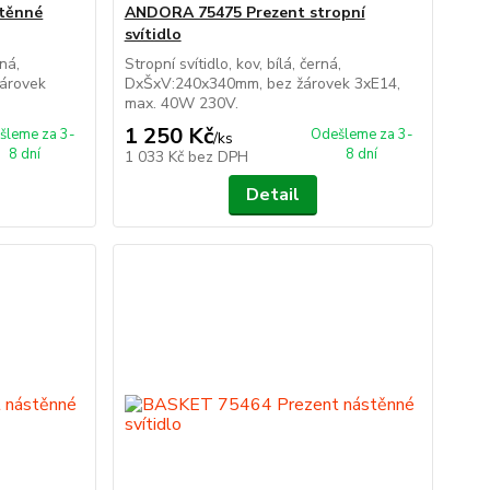
těnné
ANDORA 75475 Prezent stropní
svítidlo
rná,
Stropní svítidlo, kov, bílá, černá,
árovek
DxŠxV:240x340mm, bez žárovek 3xE14,
max. 40W 230V.
1 250 Kč
šleme za 3-
Odešleme za 3-
/
ks
8 dní
8 dní
1 033 Kč
bez DPH
Detail