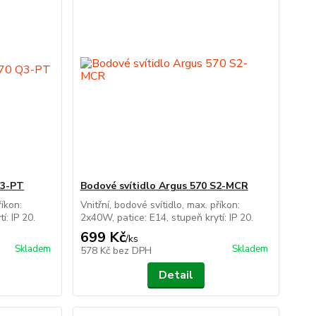
Q3-PT
Bodové svítidlo Argus 570 S2-MCR
říkon:
Vnitřní, bodové svítidlo, max. příkon:
í: IP 20.
2x40W, patice: E14, stupeň krytí: IP 20.
699 Kč
/
ks
Skladem
Skladem
578 Kč
bez DPH
Detail