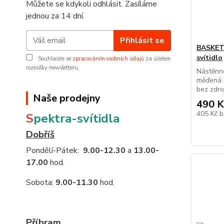
Můžete se kdykoli odhlásit. Zasíláme
jednou za 14 dní.
Přihlásit se
BASKET 
svítidlo
Souhlasím se
zpracováním osobních údajů
za účelem
rozesílky newsletteru.
Nástěnné
měďená 
bez zdr
Naše prodejny
490 K
405 Kč
b
S
pektra-svítidla
Dobříš
Pondělí-Pátek:
9.00-12.30
a
13.00-
17.00
hod.
Sobota:
9.00-11.30
hod.
Příbram