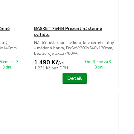
těnné
BASKET 75464 Prezent nástěnné
svítidlo
atný -
Nástěnné/stropní svítidlo, kov černý matný
0x140mm,
- měďená barva, DxŠxV:200x540x120mm,
bez zdroje 3xE27/60W.
1 490 Kč
šleme za 3-
Odešleme za 3-
/
ks
8 dní
8 dní
1 231 Kč
bez DPH
Detail