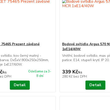
75465 Prezent závěsné
Bodové svítidlo Argus 570
1xE14/40W
svítidlo, kov černý matný -
Vnitřní, bodové svítidlo, max. 
barva, DxŠxV:800x250x250mm,
patice: E14, stupeň krytí: IP 20.
oje 1xE27/60W.
č
339 Kč
Odešleme za 3-
/
ks
/
ks
8 dní
ez DPH
280 Kč
bez DPH
Detail
Detail