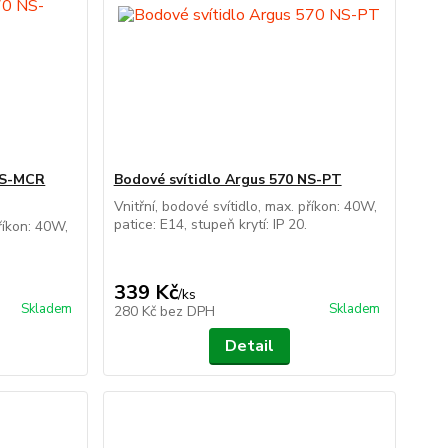
 NS-MCR
Bodové svítidlo Argus 570 NS-PT
Vnitřní, bodové svítidlo, max. příkon: 40W,
patice: E14, stupeň krytí: IP 20.
příkon: 40W,
339 Kč
/
ks
Skladem
Skladem
280 Kč
bez DPH
Detail