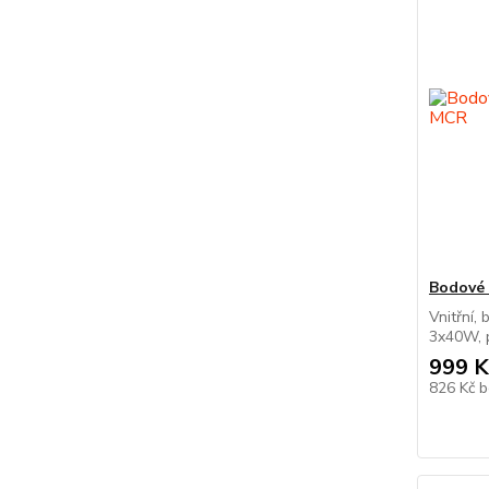
Bodové 
Vnitřní, 
3x40W, p
999 K
826 Kč
b