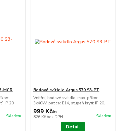
S3-MCR
Bodové svítidlo Argus 570 S3-PT
říkon:
Vnitřní, bodové svítidlo, max. příkon:
í: IP 20.
3x40W, patice: E14, stupeň krytí: IP 20.
999 Kč
/
ks
Skladem
Skladem
826 Kč
bez DPH
Detail