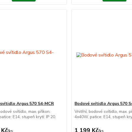
svítidlo Argus 570 S4-MCR
Bodové svítidlo Argus 570 
bodové svítidlo, max. příkon:
Vnitřní, bodové svítidlo, max. p
atice: E14, stupeň krytí: IP 20.
4x40W, patice: E14, stupeň kryt
 Kč
1 199 Kč
/
ks
/
ks