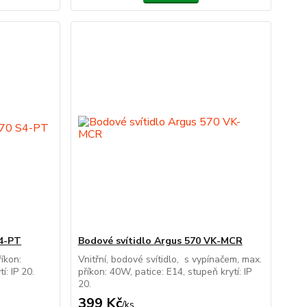
S4-PT
Bodové svítidlo Argus 570 VK-MCR
říkon:
Vnitřní, bodové svítidlo, s vypínačem, max.
í: IP 20.
příkon: 40W, patice: E14, stupeň krytí: IP
20.
399 Kč
/
ks