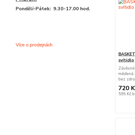
Pondělí-Pátek: 9.30-17.00 hod.
Více o prodejnách
BASKET 
svítidlo
Závěsné 
měďená 
bez zdr
720 K
595 Kč
b