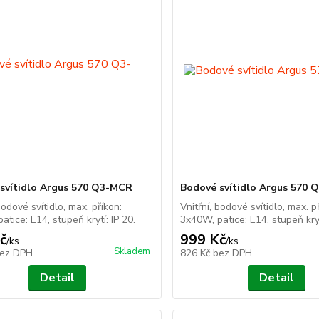
svítidlo Argus 570 Q3-MCR
Bodové svítidlo Argus 570 
bodové svítidlo, max. příkon:
Vnitřní, bodové svítidlo, max. p
atice: E14, stupeň krytí: IP 20.
3x40W, patice: E14, stupeň kryt
č
999 Kč
/
ks
/
ks
Skladem
ez DPH
826 Kč
bez DPH
Detail
Detail