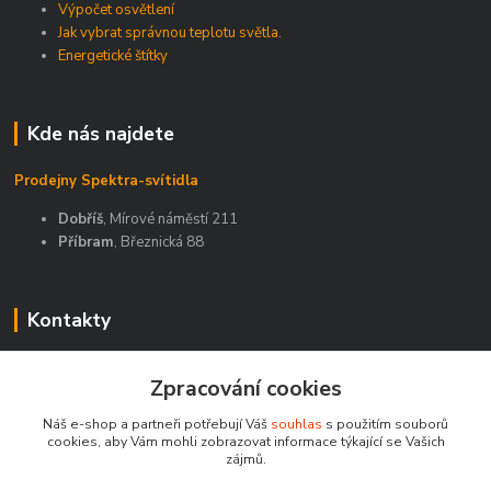
Výpočet osvětlení
Jak vybrat správnou teplotu světla.
Energetické štítky
Kde nás najdete
Prodejny Spektra-svítidla
Dobříš
, Mírové náměstí 211
Příbram
, Březnická 88
Kontakty
Zákaznická podpora Spektra eshop
Zpracování cookies
+420 603 811 188
(Po-Pá, 9-16 hod.)
Náš e-shop a partneři potřebují Váš
souhlas
s použitím souborů
cookies, aby Vám mohli zobrazovat informace týkající se Vašich
spektra-svitidla@seznam.cz
zájmů.