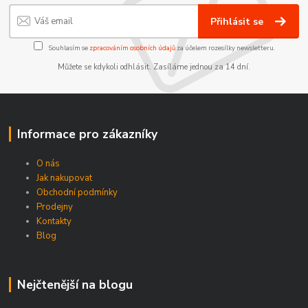
Přihlásit se
Souhlasím se
zpracováním osobních údajů
za účelem rozesílky newsletteru.
Můžete se kdykoli odhlásit. Zasíláme jednou za 14 dní.
Informace pro zákazníky
O nás
Jak nakupovat
Obchodní podmínky
Prodejny
Kontakty
Blog
Nejčtenější na blogu