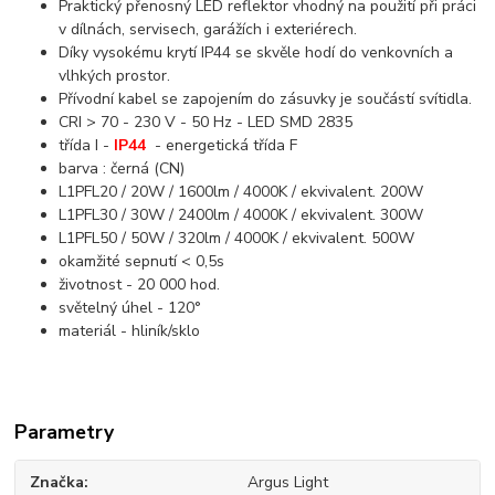
Praktický přenosný LED reflektor vhodný na použití při práci
v dílnách, servisech, garážích i exteriérech.
Díky vysokému krytí IP44 se skvěle hodí do venkovních a
vlhkých prostor.
Přívodní kabel se zapojením do zásuvky je součástí svítidla.
CRI > 70 - 230 V - 50 Hz - LED SMD 2835
třída I -
IP44
- energetická třída F
barva : černá (CN)
L1PFL20 / 20W / 1600lm / 4000K / ekvivalent. 200W
L1PFL30 / 30W / 2400lm / 4000K / ekvivalent. 300W
L1PFL50 / 50W / 320lm / 4000K / ekvivalent. 500W
okamžité sepnutí < 0,5s
životnost - 20 000 hod.
světelný úhel - 120°
materiál - hliník/sklo
Parametry
Značka
Argus Light