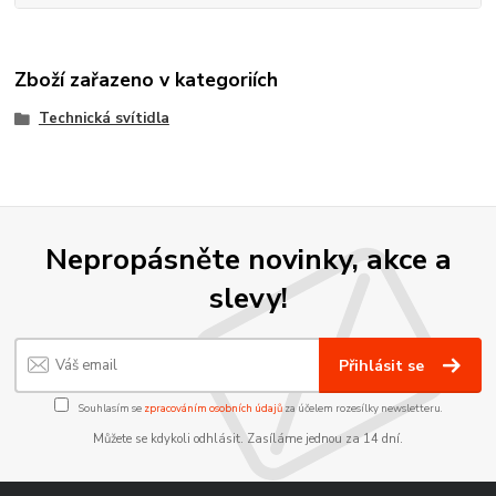
Zboží zařazeno v kategoriích
Technická svítidla
Nepropásněte novinky, akce a
slevy!
Přihlásit se
Souhlasím se
zpracováním osobních údajů
za účelem rozesílky newsletteru.
Můžete se kdykoli odhlásit. Zasíláme jednou za 14 dní.