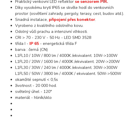
Praktický venkovní LED reflektor
se senzorem PIR.
Díky vysokému krytí IP65 se skvěle hodí do venkovních
prostor (osvětlení zahrady, pergoly, terasy, cest, budov atd.).
Snadná instalace,
připojení přes konektor
.
Vyrobeno z kvalitního odolného kovu.
Odolný vůči prachu a intenzivní vlhkosti.
CRI > 70 - 230 V - 50 Hz - LED SMD 3528
třída I -
IP 65
- energetická třída F
barva : černá (CN)
L1FL10 / 10W / 800 lm / 4000K /ekvivalent. 10W->100W
L1FL20 / 20W / 1600 lm / 4000K /ekvivalent. 20W->200W
L1FL30 / 30W / 240 lm / 4000K /ekvivalent. 30W->300W
L1FL50 / 50W / 3800 lm / 4000K / ekvivalent. 50W->500W
okamžité sepnutí < 0,5s
životnost - 20 000 hod.
světelný úhel - 120°
materiál - hliník/sklo