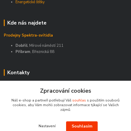
Energetické štítky
Kde nás najdete
Prodejny Spektra-svítidla
Dobříš
, Mírové náměstí 211
Příbram
, Březnická 88
Kontakty
Zákaznická podpora Spektra eshop
Zpracování cookies
+420 603 811 188
(Po-Pá, 9-16 hod.)
Náš e-shop a partneři potřebují Váš
souhlas
s použitím souborů
cookies, aby Vám mohli zobrazovat informace týkající se Vašich
spektra-svitidla@seznam.cz
zájmů.
Souhlasím
Nastavení