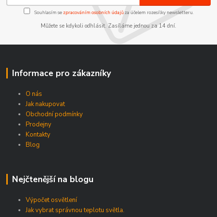
Souhlasím se
zpracováním osobních údajů
za účelem rozesílky newsletteru.
Můžete se kdykoli odhlásit. Zasíláme jednou za 14 dní.
Informace pro zákazníky
O nás
Jak nakupovat
Obchodní podmínky
Prodejny
Kontakty
Blog
Nejčtenější na blogu
Výpočet osvětlení
Jak vybrat správnou teplotu světla.