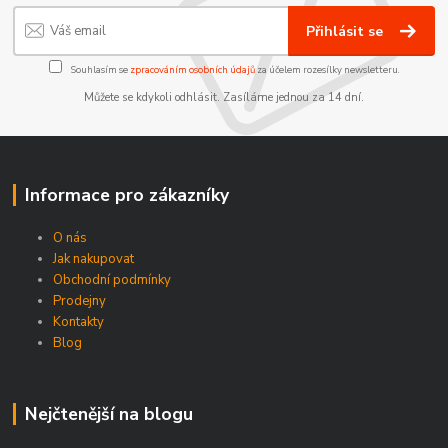
Přihlásit se
Souhlasím se
zpracováním osobních údajů
za účelem rozesílky newsletteru.
Můžete se kdykoli odhlásit. Zasíláme jednou za 14 dní.
Informace pro zákazníky
O nás
Jak nakupovat
Obchodní podmínky
Prodejny
Kontakty
Blog
Nejčtenější na blogu