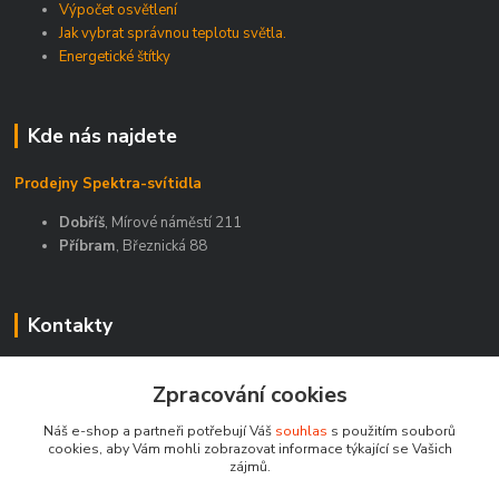
Výpočet osvětlení
Jak vybrat správnou teplotu světla.
Energetické štítky
Kde nás najdete
Prodejny Spektra-svítidla
Dobříš
, Mírové náměstí 211
Příbram
, Březnická 88
Kontakty
Zákaznická podpora Spektra eshop
Zpracování cookies
+420 603 811 188
(Po-Pá, 9-16 hod.)
Náš e-shop a partneři potřebují Váš
souhlas
s použitím souborů
cookies, aby Vám mohli zobrazovat informace týkající se Vašich
spektra-svitidla@seznam.cz
zájmů.