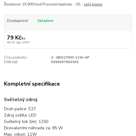
Životnost: 15.000 hod Provozní teplota: -20...
celý popis
Dostupnost
Skladem
79 Kč
/
ks
65 Kč
bez DPH
Číslo produktu:
Z- ABG27NW-11W-AP
EAN kód:
5999097950303
Kompletní specifikace
Světelný zdroj
Druh patice: E27
Zdroj světla: LED
Světelný tok (lm): 1250
Ekvivalentní náhrada za: 85 W
Max. výkon: 11W