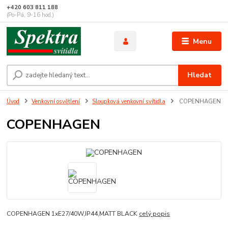
+420 603 811 188
(Po-Pá, 9-16 hod.)
Menu
Hledat
Úvod
Venkovní osvětlení
Sloupková venkovní svítidla
COPENHAGEN
COPENHAGEN
COPENHAGEN 1xE27/40W,IP44,MATT BLACK
celý popis