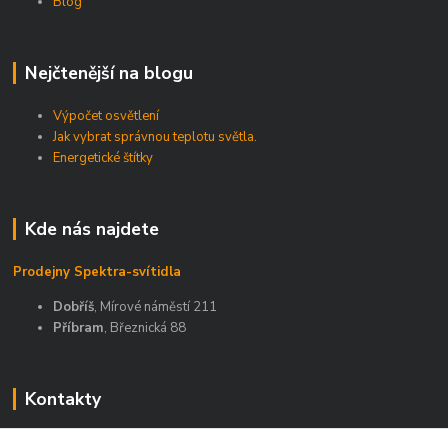
Blog
Nejčtenější na blogu
Výpočet osvětlení
Jak vybrat správnou teplotu světla.
Energetické štítky
Kde nás najdete
Prodejny Spektra-svítidla
Dobříš
, Mírové náměstí 211
Příbram
, Březnická 88
Kontakty
Zákaznická podpora Spektra eshop