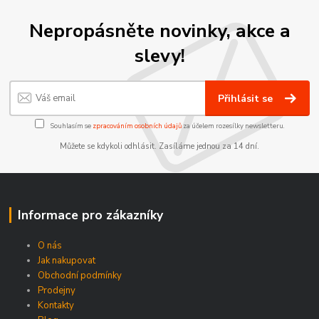
Nepropásněte novinky, akce a
slevy!
Přihlásit se
Souhlasím se
zpracováním osobních údajů
za účelem rozesílky newsletteru.
Můžete se kdykoli odhlásit. Zasíláme jednou za 14 dní.
Informace pro zákazníky
O nás
Jak nakupovat
Obchodní podmínky
Prodejny
Kontakty