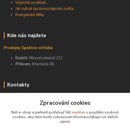
Výpočet osvětlení
Jak vybrat správnou teplotu světla.
Energetické štítky
Kde nás najdete
Prodejny Spektra-svítidla
Dobříš
, Mírové náměstí 211
Příbram
, Březnická 88
Kontakty
Zákaznická podpora Spektra eshop
Zpracování cookies
+420 603 811 188
(Po-Pá, 9-16 hod.)
Náš e-shop a partneři potřebují Váš
souhlas
s použitím souborů
cookies, aby Vám mohli zobrazovat informace týkající se Vašich
spektra-svitidla@seznam.cz
zájmů.