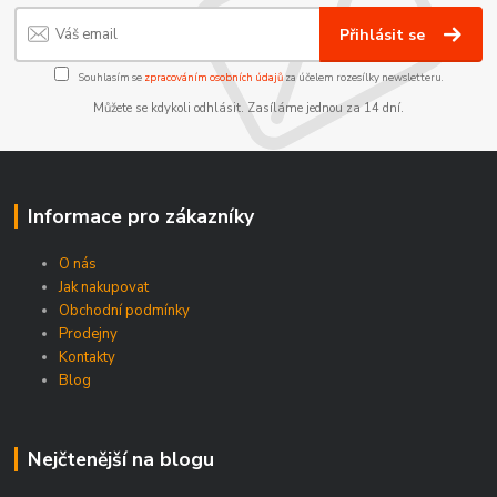
Přihlásit se
Souhlasím se
zpracováním osobních údajů
za účelem rozesílky newsletteru.
Můžete se kdykoli odhlásit. Zasíláme jednou za 14 dní.
Informace pro zákazníky
O nás
Jak nakupovat
Obchodní podmínky
Prodejny
Kontakty
Blog
Nejčtenější na blogu