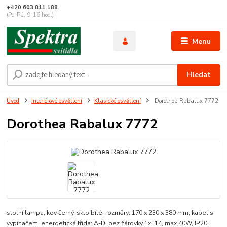
+420 603 811 188
(Po-Pá, 9-16 hod.)
Menu
Hledat
Úvod
Interiérové osvětlení
Klasické osvětlení
Dorothea Rabalux 7772
Dorothea Rabalux 7772
stolní lampa, kov černý, sklo bílé, rozměry: 170 x 230 x 380 mm, kabel s
vypínačem, energetická třída: A-D, bez žárovky 1xE14, max.40W, IP20,