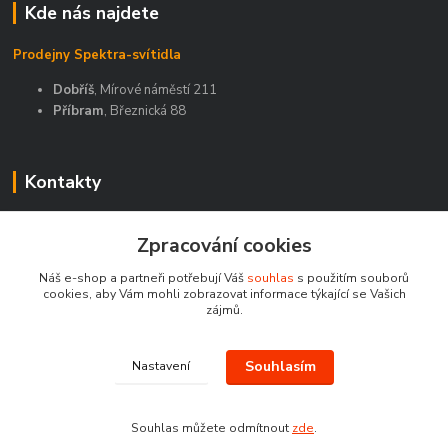
Kde nás najdete
Prodejny Spektra-svítidla
Dobříš
, Mírové náměstí 211
Příbram
, Březnická 88
Kontakty
Zákaznická podpora Spektra eshop
Zpracování cookies
+420 603 811 188
(Po-Pá, 9-16 hod.)
Náš e-shop a partneři potřebují Váš
souhlas
s použitím souborů
cookies, aby Vám mohli zobrazovat informace týkající se Vašich
spektra-svitidla@seznam.cz
zájmů.
Souhlasím
Nastavení
Souhlas můžete odmítnout
zde
.
Vytvořeno na
Eshop-rychle.cz