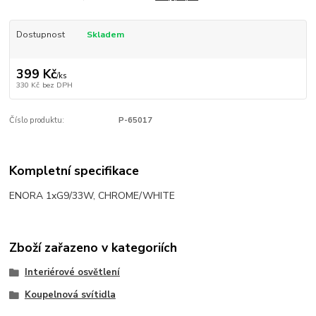
Dostupnost
Skladem
399 Kč
/
ks
330 Kč
bez DPH
Číslo produktu:
P-65017
Kompletní specifikace
ENORA 1xG9/33W, CHROME/WHITE
Zboží zařazeno v kategoriích
Interiérové osvětlení
Koupelnová svítidla