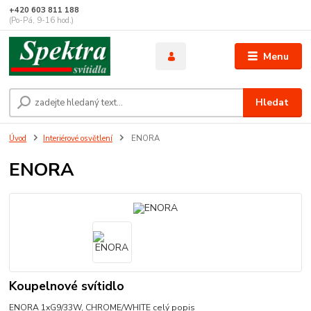
+420 603 811 188
(Po-Pá, 9-16 hod.)
Menu
Hledat
Úvod
Interiérové osvětlení
ENORA
ENORA
Koupelnové svítidlo
ENORA 1xG9/33W, CHROME/WHITE
celý popis