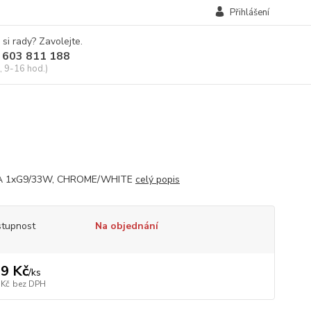
Přihlášení
 si rady? Zavolejte.
 603 811 188
, 9-16 hod.)
 1xG9/33W, CHROME/WHITE
celý popis
tupnost
Na objednání
9 Kč
/
ks
 Kč
bez DPH