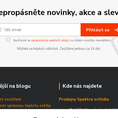
epropásněte novinky, akce a slev
Přihlásit se
Souhlasím se
zpracováním osobních údajů
za účelem rozesílky newsletteru.
Můžete se kdykoli odhlásit. Zasíláme jednou za 14 dní.
ější na blogu
Kde nás najdete
t osvětlení
Prodejny Spektra-svítidla
brat správnou teplotu světla.
Dobříš
, Mírové náměstí 21
tické štítky
Příbram
, Březnická 88