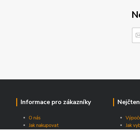
N
Informace pro zákazníky
Nejčten
O nás
Výpoče
Jak nakupovat
Jak vy
Obchodní podmínky
Energe