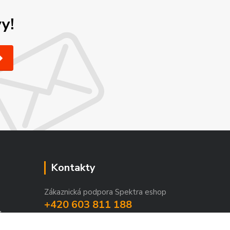
y!
Kontakty
Zákaznická podpora Spektra eshop
+420 603 811 188
1
(Po-Pá, 9-16 hod.)