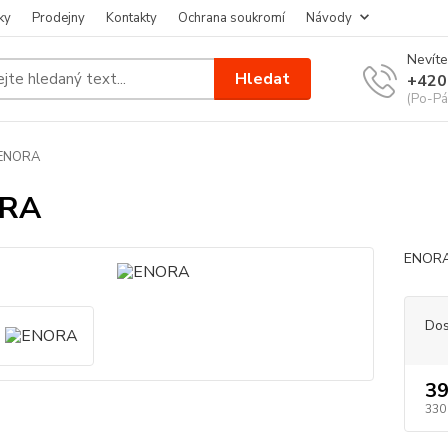
ky
Prodejny
Kontakty
Ochrana soukromí
Návody
Nevíte
Hledat
+420
(Po-Pá
ENORA
RA
ENORA
Dos
39
330