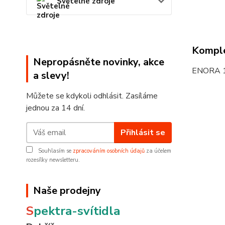
Světelné zdroje
Komple
Nepropásněte novinky, akce
ENORA 
a slevy!
Můžete se kdykoli odhlásit. Zasíláme
jednou za 14 dní.
Přihlásit se
Souhlasím se
zpracováním osobních údajů
za účelem
rozesílky newsletteru.
Naše prodejny
S
pektra-svítidla