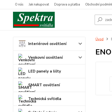
O nás
Jak nakupovat
Doprava a platba
Obchodní podmín
Úvod
Interiérové osvětlení
ENO
Venkovní osvětlení
LED panely a lišty
SMART osvětlení
Technická svítidla