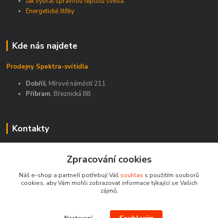
Jak vybrat správnou teplotu světla.
Energetické štítky
Kde nás najdete
Prodejny Spektra-svítidla
Dobříš
, Mírové náměstí 211
Příbram
, Březnická 88
Kontakty
Zákaznická podpora Spektra eshop
+420 603 811 188
Zpracování cookies
(Po-Pá, 9-16 hod.)
Náš e-shop a partneři potřebují Váš
souhlas
s použitím souborů
cookies, aby Vám mohli zobrazovat informace týkající se Vašich
spektra-svitidla@seznam.cz
zájmů.