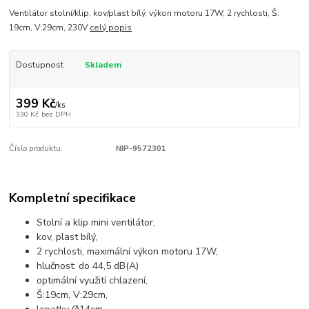
Ventilátor stolní/klip, kov/plast bílý, výkon motoru 17W, 2 rychlosti, Š:
19cm, V:29cm, 230V
celý popis
Dostupnost
Skladem
399 Kč
/
ks
330 Kč
bez DPH
Číslo produktu:
NIP-9572301
Kompletní specifikace
Stolní a klip mini ventilátor,
kov, plast bílý,
2 rychlosti, maximální výkon motoru 17W,
hlučnost: do 44,5 dB(A)
optimální využití chlazení,
Š:19cm, V:29cm,