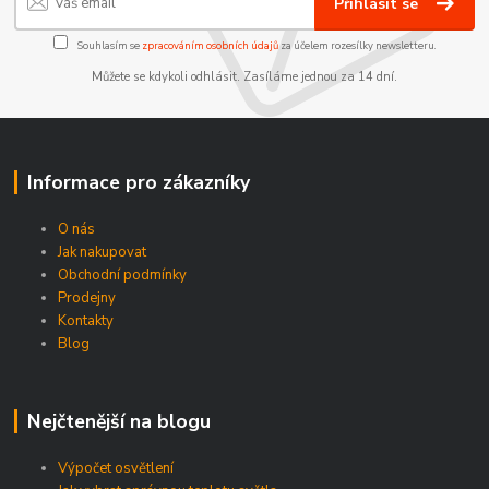
Přihlásit se
Souhlasím se
zpracováním osobních údajů
za účelem rozesílky newsletteru.
Můžete se kdykoli odhlásit. Zasíláme jednou za 14 dní.
Informace pro zákazníky
O nás
Jak nakupovat
Obchodní podmínky
Prodejny
Kontakty
Blog
Nejčtenější na blogu
Výpočet osvětlení