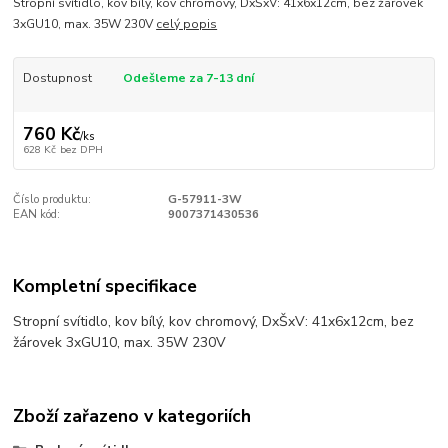
Stropní svítidlo, kov bílý, kov chromový, DxŠxV: 41x6x12cm, bez žárovek
3xGU10, max. 35W 230V
celý popis
Dostupnost
Odešleme za 7-13 dní
760 Kč
/
ks
628 Kč
bez DPH
Číslo produktu:
G-57911-3W
EAN kód:
9007371430536
Kompletní specifikace
Stropní svítidlo, kov bílý, kov chromový, DxŠxV: 41x6x12cm, bez
žárovek 3xGU10, max. 35W 230V
Zboží zařazeno v kategoriích