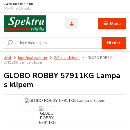
+420 603 811 188
(Po-Pá, 9-16 hod.)
Menu
Hledat
Úvod
Interiérové osvětlení
Svítidla s klipem
GLOBO ROBBY
57911KG Lampa s klipem
GLOBO ROBBY 57911KG Lampa
s klipem