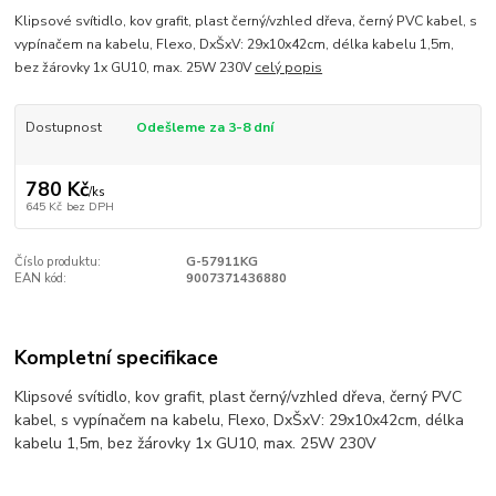
Klipsové svítidlo, kov grafit, plast černý/vzhled dřeva, černý PVC kabel, s
vypínačem na kabelu, Flexo, DxŠxV: 29x10x42cm, délka kabelu 1,5m,
bez žárovky 1x GU10, max. 25W 230V
celý popis
Dostupnost
Odešleme za 3-8 dní
780 Kč
/
ks
645 Kč
bez DPH
Číslo produktu:
G-57911KG
EAN kód:
9007371436880
Kompletní specifikace
Klipsové svítidlo, kov grafit, plast černý/vzhled dřeva, černý PVC
kabel, s vypínačem na kabelu, Flexo, DxŠxV: 29x10x42cm, délka
kabelu 1,5m, bez žárovky 1x GU10, max. 25W 230V