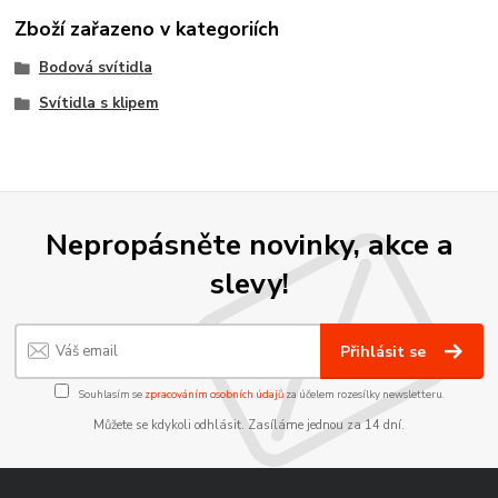
Zboží zařazeno v kategoriích
Bodová svítidla
Svítidla s klipem
Nepropásněte novinky, akce a
slevy!
Přihlásit se
Souhlasím se
zpracováním osobních údajů
za účelem rozesílky newsletteru.
Můžete se kdykoli odhlásit. Zasíláme jednou za 14 dní.