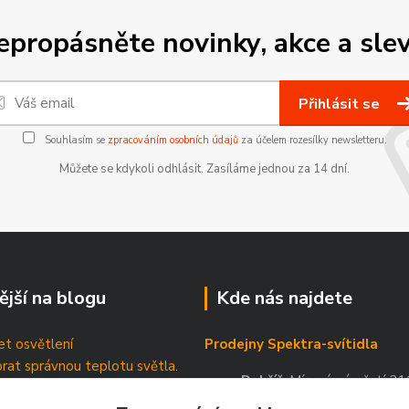
epropásněte novinky, akce a slev
Přihlásit se
Souhlasím se
zpracováním osobních údajů
za účelem rozesílky newsletteru.
Můžete se kdykoli odhlásit. Zasíláme jednou za 14 dní.
ější na blogu
Kde nás najdete
t osvětlení
Prodejny Spektra-svítidla
brat správnou teplotu světla.
Dobříš
, Mírové náměstí 21
tické štítky
Příbram
, Březnická 88