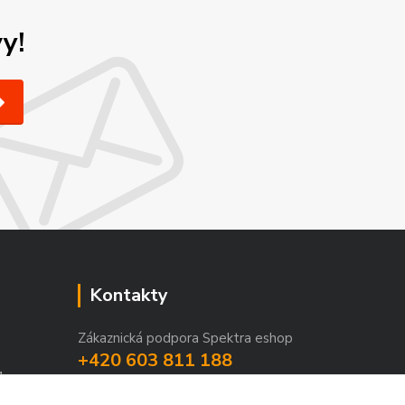
y!
Kontakty
Zákaznická podpora Spektra eshop
+420 603 811 188
1
(Po-Pá, 9-16 hod.)