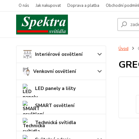
O nás
Jak nakupovat
Doprava a platba
Obchodní podmín
Úvod
Interiérové osvětlení
GRE
Venkovní osvětlení
LED panely a lišty
SMART osvětlení
Technická svítidla