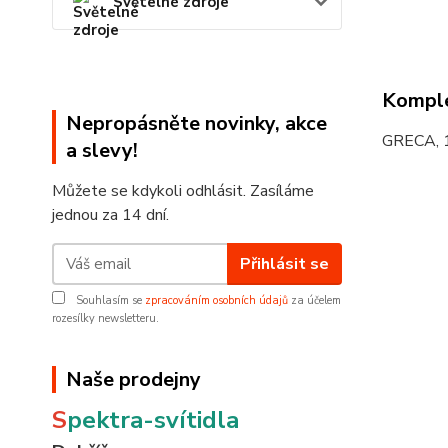
Světelné zdroje
Komple
Nepropásněte novinky, akce
GRECA, 
a slevy!
Můžete se kdykoli odhlásit. Zasíláme
jednou za 14 dní.
Přihlásit se
Souhlasím se
zpracováním osobních údajů
za účelem
rozesílky newsletteru.
Naše prodejny
S
pektra-svítidla