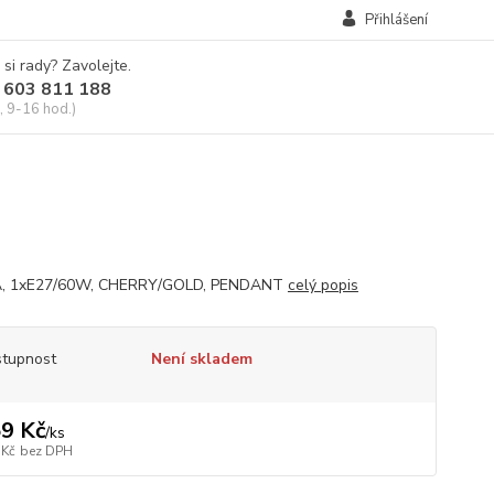
Přihlášení
 si rady? Zavolejte.
 603 811 188
, 9-16 hod.)
, 1xE27/60W, CHERRY/GOLD, PENDANT
celý popis
tupnost
Není skladem
9 Kč
/
ks
 Kč
bez DPH