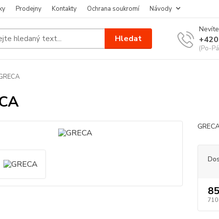
ky
Prodejny
Kontakty
Ochrana soukromí
Návody
Nevíte
Hledat
+420
(Po-Pá
GRECA
CA
GRECA
Dos
85
710