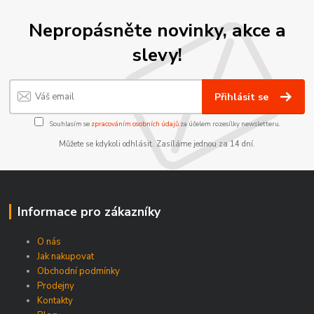
Nepropásněte novinky, akce a
slevy!
Přihlásit se
Souhlasím se
zpracováním osobních údajů
za účelem rozesílky newsletteru.
Můžete se kdykoli odhlásit. Zasíláme jednou za 14 dní.
Informace pro zákazníky
O nás
Jak nakupovat
Obchodní podmínky
Prodejny
Kontakty