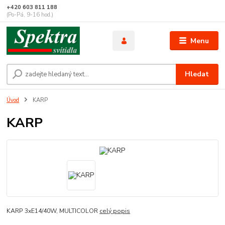
+420 603 811 188
(Po-Pá, 9-16 hod.)
Menu
Hledat
Úvod
KARP
KARP
KARP 3xE14/40W, MULTICOLOR
celý popis