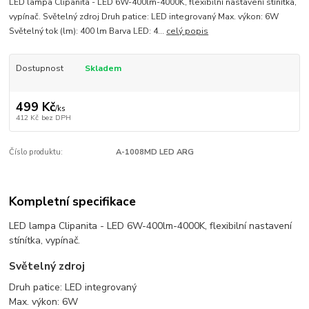
LED lampa Clipanita - LED 6W-400lm-4000K, flexibilní nastavení stínítka,
vypínač. Světelný zdroj Druh patice: LED integrovaný Max. výkon: 6W
Světelný tok (lm): 400 lm Barva LED: 4...
celý popis
Dostupnost
Skladem
499 Kč
/
ks
412 Kč
bez DPH
Číslo produktu:
A-1008MD LED ARG
Kompletní specifikace
LED lampa Clipanita - LED 6W-400lm-4000K, flexibilní nastavení
stínítka, vypínač.
Světelný zdroj
Druh patice: LED integrovaný
Max. výkon: 6W