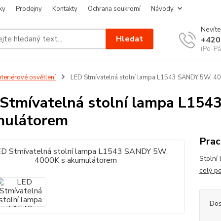
ky
Prodejny
Kontakty
Ochrana soukromí
Návody
Nevíte
Hledat
+420
(Po-Pá
nteriérové osvětlení
LED Stmívatelná stolní lampa L1543 SANDY 5W, 4
Stmívatelná stolní lampa L15
mulátorem
Prac
Stolní
celý p
Dos