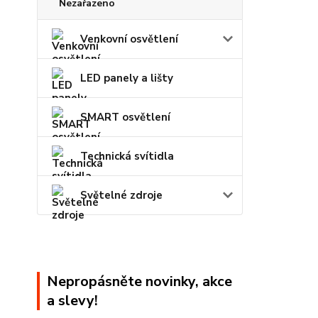
Nezařazeno
Venkovní osvětlení
LED panely a lišty
SMART osvětlení
Technická svítidla
Světelné zdroje
Nepropásněte novinky, akce
a slevy!