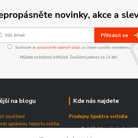
epropásněte novinky, akce a slev
Přihlásit se
Souhlasím se
zpracováním osobních údajů
za účelem rozesílky newsletteru.
Můžete se kdykoli odhlásit. Zasíláme jednou za 14 dní.
ější na blogu
Kde nás najdete
t osvětlení
Prodejny Spektra-svítidla
brat správnou teplotu světla.
Dobříš
, Mírové náměstí 21
tické štítky
Příbram
, Březnická 88