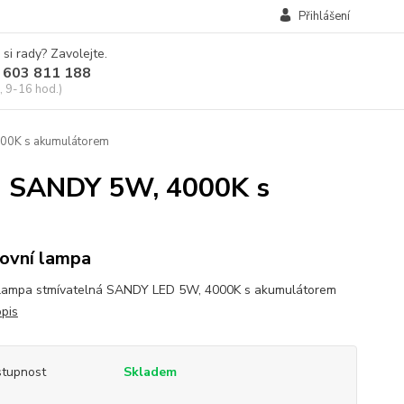
Přihlášení
 si rady? Zavolejte.
 603 811 188
, 9-16 hod.)
000K s akumulátorem
43 SANDY 5W, 4000K s
ovní lampa
 lampa stmívatelná SANDY LED 5W, 4000K s akumulátorem
opis
tupnost
Skladem