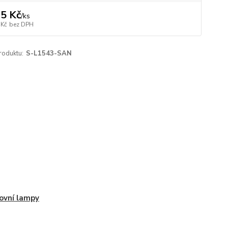
5 Kč
/
ks
 Kč
bez DPH
roduktu:
S-L1543-SAN
ovní lampy