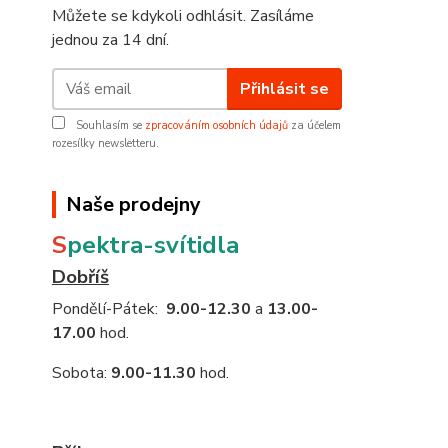
Můžete se kdykoli odhlásit. Zasíláme
jednou za 14 dní.
Přihlásit se
Souhlasím se
zpracováním osobních údajů
za účelem
rozesílky newsletteru.
Naše prodejny
S
pektra-svítidla
Dobříš
Pondělí-Pátek:
9.00-12.30
a
13.00-
17.00
hod.
Sobota:
9.00-11.30
hod.