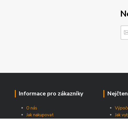
N
Informace pro zákazníky
Nejčten
O nás
Výpoče
Jak nakupovat
Jak vy
Obchodní podmínky
Energe