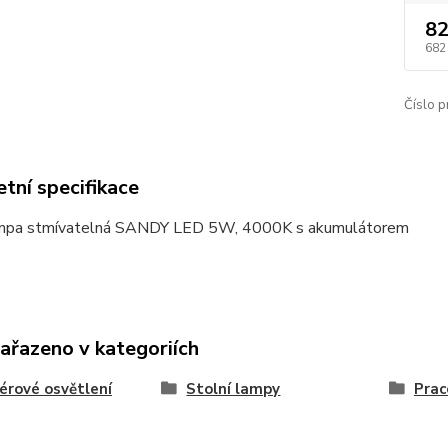
82
682
Číslo p
tní specifikace
ampa stmívatelná SANDY LED 5W, 4000K s akumulátorem
zařazeno v kategoriích
iérové osvětlení
Stolní lampy
Prac