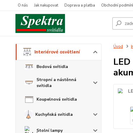
O nás
Jak nakupovat
Doprava a platba
Obchodní podmín
Úvod
I
Interiérové osvětlení
LED 
Bodová svítidla
aku
Stropní a nástěnná
svítidla
Koupelnová svítidla
Kuchyňská svítidla
Stolní lampy