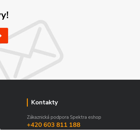
y!
Kontakty
Zákaznická podpora Spektra eshop
+420 603 811 188
1
(Po-Pá, 9-16 hod.)