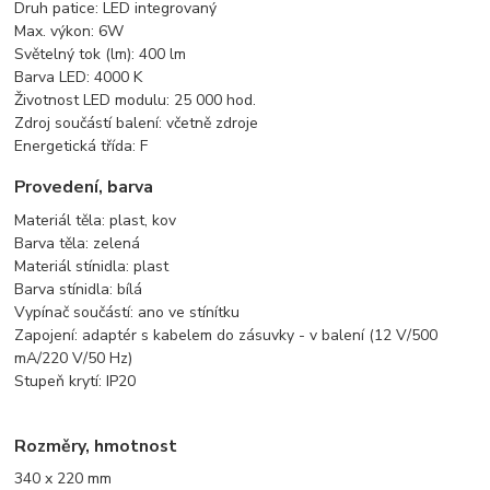
Druh patice: LED integrovaný
Max. výkon: 6W
Světelný tok (lm): 400 lm
Barva LED: 4000 K
Životnost LED modulu: 25 000 hod.
Zdroj součástí balení: včetně zdroje
Energetická třída: F
Provedení, barva
Materiál těla: plast, kov
Barva těla: zelená
Materiál stínidla: plast
Barva stínidla: bílá
Vypínač součástí: ano ve stínítku
Zapojení: adaptér s kabelem do zásuvky - v balení (12 V/500
mA/220 V/50 Hz)
Stupeň krytí: IP20
Rozměry, hmotnost
340 x 220 mm