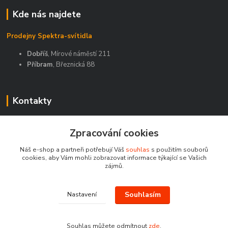
Kde nás najdete
Prodejny Spektra-svítidla
Dobříš
, Mírové náměstí 211
Příbram
, Březnická 88
Kontakty
Zákaznická podpora Spektra eshop
Zpracování cookies
+420 603 811 188
(Po-Pá, 9-16 hod.)
Náš e-shop a partneři potřebují Váš
souhlas
s použitím souborů
cookies, aby Vám mohli zobrazovat informace týkající se Vašich
spektra-svitidla@seznam.cz
zájmů.
Souhlasím
Nastavení
Souhlas můžete odmítnout
zde
.