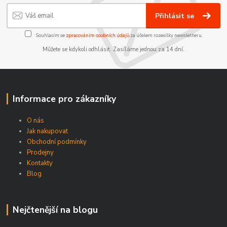
Přihlásit se
Souhlasím se
zpracováním osobních údajů
za účelem rozesílky newsletteru.
Můžete se kdykoli odhlásit. Zasíláme jednou za 14 dní.
Informace pro zákazníky
O nás
Jak nakupovat
Obchodní podmínky
Prodejny
Kontakty
Blog
Nejčtenější na blogu