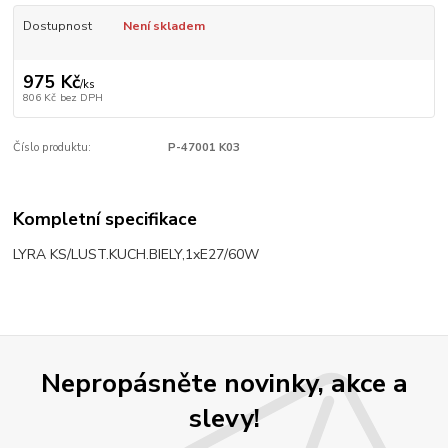
Dostupnost
Není skladem
975 Kč
/
ks
806 Kč
bez DPH
Číslo produktu:
P-47001 K03
Kompletní specifikace
LYRA KS/LUST.KUCH.BIELY,1xE27/60W
Nepropásněte novinky, akce a
slevy!