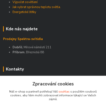
Výpočet osvětlení
Jak vybrat správnou teplotu světla.
Energetické štítky
Kde nás najdete
Prodejny Spektra-svítidla
Dobříš
, Mírové náměstí 211
Příbram
, Březnická 88
Kontakty
Zákaznická podpora Spektra eshop
Zpracování cookies
+420 603 811 188
(Po-Pá, 9-16 hod.)
Náš e-shop a partneři potřebují Váš
souhlas
s použitím souborů
cookies, aby Vám mohli zobrazovat informace týkající se Vašich
spektra-svitidla@seznam.cz
zájmů.