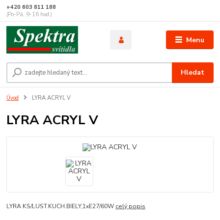
+420 603 811 188
(Po-Pá, 9-16 hod.)
Menu
Hledat
Úvod
LYRA ACRYL V
LYRA ACRYL V
LYRA KS/LUST.KUCH.BIELY,1xE27/60W
celý popis