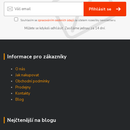
Přihlásit se
Souhlasím se
zpracováním osobních údajů
za účelem rozesílky newsletteru.
Můžete se kdykoli odhlásit. Zasíláme jednou za 14 dní.
Informace pro zákazníky
O nás
Jak nakupovat
Obchodní podmínky
Prodejny
Kontakty
Blog
Nejčtenější na blogu