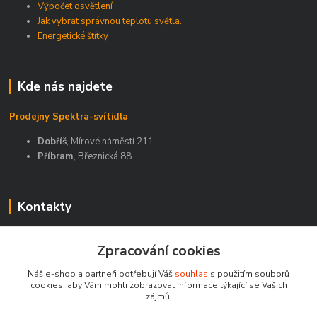
Výpočet osvětlení
Jak vybrat správnou teplotu světla.
Energetické štítky
Kde nás najdete
Prodejny Spektra-svítidla
Dobříš
, Mírové náměstí 211
Příbram
, Březnická 88
Kontakty
Zákaznická podpora Spektra eshop
Zpracování cookies
+420 603 811 188
(Po-Pá, 9-16 hod.)
Náš e-shop a partneři potřebují Váš
souhlas
s použitím souborů
cookies, aby Vám mohli zobrazovat informace týkající se Vašich
spektra-svitidla@seznam.cz
zájmů.