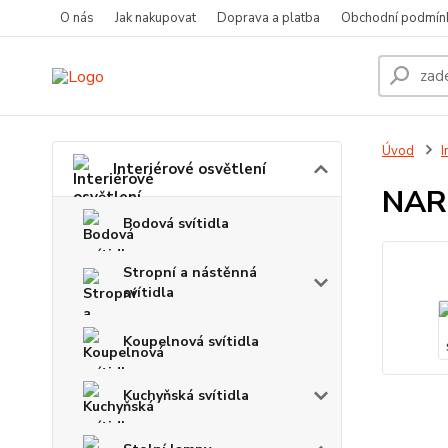
O nás
Jak nakupovat
Doprava a platba
Obchodní podmín
Úvod
I
Interiérové osvětlení
NAR
Bodová svítidla
Stropní a nástěnná
svítidla
Koupelnová svítidla
Kuchyňská svítidla