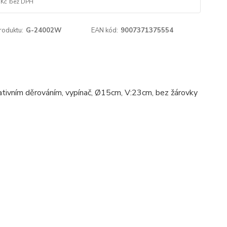
 Kč
bez DPH
roduktu:
G-24002W
EAN kód:
9007371375554
korativním děrováním, vypínač, Ø15cm, V:23cm, bez žárovky