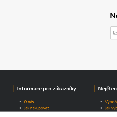
N
Informace pro zákazníky
Nejčten
O nás
Výpoče
Jak nakupovat
Jak vy
Obchodní podmínky
Energe