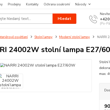
ky
Prodejny
Kontakty
Ochrana soukromí
Návody
Nevíte
Hledat
+420
(Po-Pá
nteriérové osvětlení
Stolní lampy
Moderní stolní lampy
NARRI 2
RI 24002W stolní lampa E27/
Stolní 
dekora
max. 
Dos
90