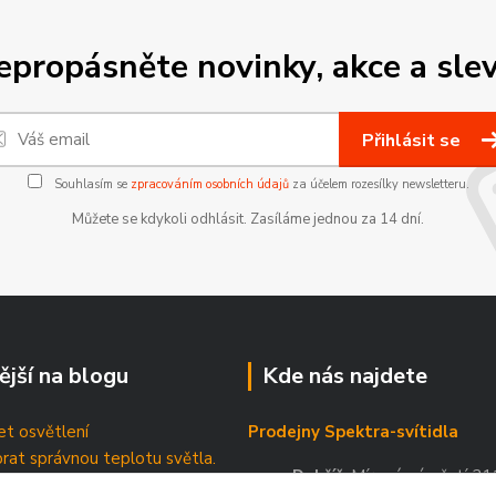
epropásněte novinky, akce a slev
Přihlásit se
Souhlasím se
zpracováním osobních údajů
za účelem rozesílky newsletteru.
Můžete se kdykoli odhlásit. Zasíláme jednou za 14 dní.
ější na blogu
Kde nás najdete
t osvětlení
Prodejny Spektra-svítidla
brat správnou teplotu světla.
Dobříš
, Mírové náměstí 21
tické štítky