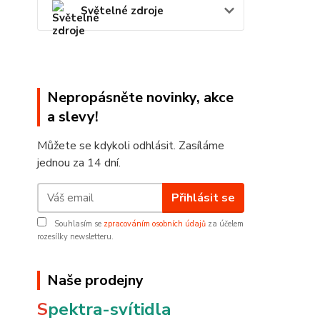
Světelné zdroje
Nepropásněte novinky, akce
a slevy!
Můžete se kdykoli odhlásit. Zasíláme
jednou za 14 dní.
Přihlásit se
Souhlasím se
zpracováním osobních údajů
za účelem
rozesílky newsletteru.
Naše prodejny
S
pektra-svítidla