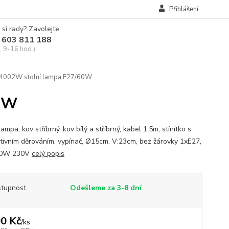
Přihlášení
 si rady? Zavolejte.
 603 811 188
, 9-16 hod.)
4002W stolní lampa E27/60W
60W
lampa, kov stříbrný, kov bílý a stříbrný, kabel 1,5m, stínítko s
tivním děrováním, vypínač, Ø15cm, V:23cm, bez žárovky 1xE27,
40W 230V
celý popis
tupnost
Odešleme za 3-8 dní
0 Kč
/
ks