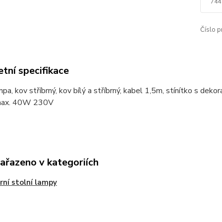
744
Číslo p
tní specifikace
mpa, kov stříbrný, kov bílý a stříbrný, kabel 1,5m, stínítko s de
max. 40W 230V
zařazeno v kategoriích
ní stolní lampy