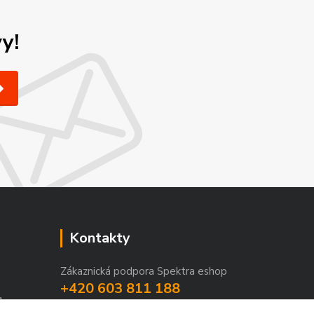
y!
Kontakty
Zákaznická podpora Spektra eshop
+420 603 811 188
1
(Po-Pá, 9-16 hod.)