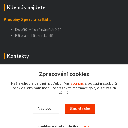
Kde nás najdete
Prodejny Spektra-svítidla
Dobříš
, Mírové náměstí 211
Příbram
, Březnická 88
Kontakty
Zákaznická podpora Spektra eshop
+420 603 811 188
Zpracování cookies
(Po-Pá, 9-16 hod.)
Náš e-shop a partneři potřebují Váš
souhlas
s použitím souborů
cookies, aby Vám mohli zobrazovat informace týkající se Vašich
spektra-svitidla@seznam.cz
zájmů.
Souhlasím
Nastavení
Souhlas můžete odmítnout
zde
.