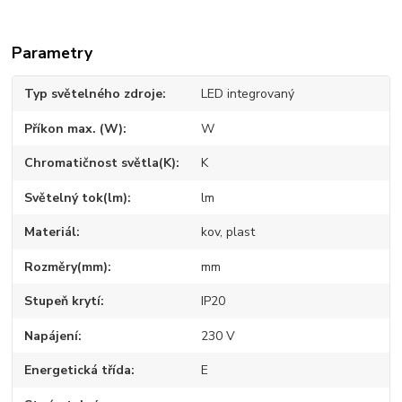
Parametry
Typ světelného zdroje
LED integrovaný
Příkon max. (W)
W
Chromatičnost světla(K)
K
Světelný tok(lm)
lm
Materiál
kov, plast
Rozměry(mm)
mm
Stupeň krytí
IP20
Napájení
230 V
Energetická třída
E