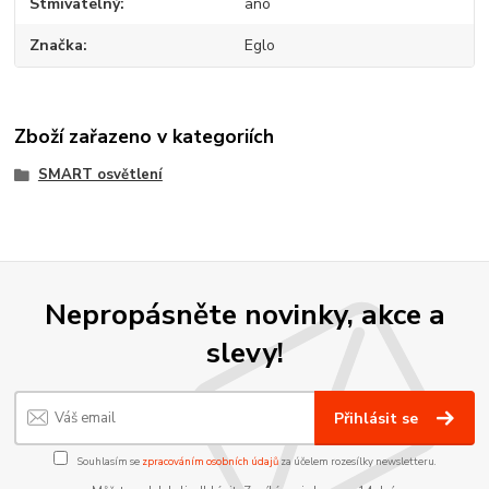
Stmívatelný
ano
Značka
Eglo
Zboží zařazeno v kategoriích
SMART osvětlení
Nepropásněte novinky, akce a
slevy!
Přihlásit se
Souhlasím se
zpracováním osobních údajů
za účelem rozesílky newsletteru.