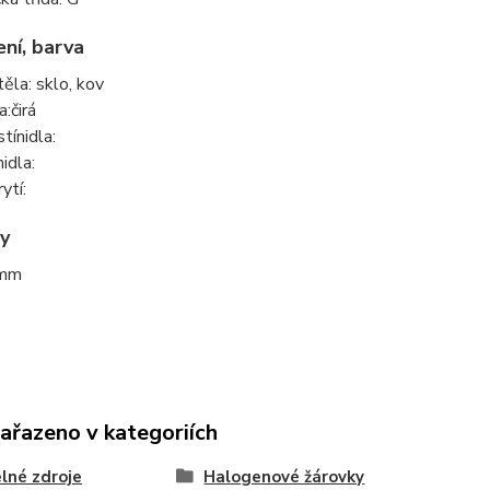
ní, barva
těla: sklo, kov
:čirá
tínidla:
idla:
ytí:
y
 mm
zařazeno v kategoriích
lné zdroje
Halogenové žárovky