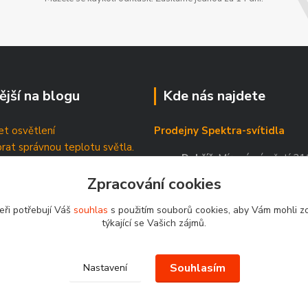
ější na blogu
Kde nás najdete
t osvětlení
Prodejny Spektra-svítidla
brat správnou teplotu světla.
Dobříš
, Mírové náměstí 21
tické štítky
Příbram
, Březnická 88
Zpracování cookies
eři potřebují Váš
souhlas
s použitím souborů cookies, aby Vám mohli z
týkající se Vašich zájmů.
Souhlasím
Nastavení