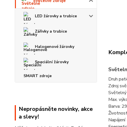
Světelné zdroje
LED žárovky a trubice
Zářivky a trubice
Halogenové žárovky
Komple
Speciální žárovky
Světeln
SMART zdroje
Druh pati
Zdroj svě
Světelný 
Max. výk
Barva: 2
Nepropásněte novinky, akce
Životnos
a slevy!
Napájení 
Energetic