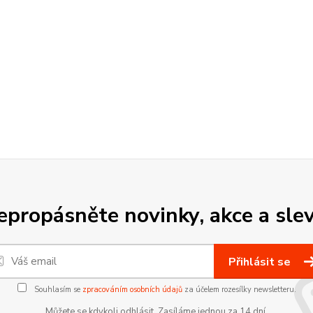
epropásněte novinky, akce a slev
Přihlásit se
Souhlasím se
zpracováním osobních údajů
za účelem rozesílky newsletteru.
Můžete se kdykoli odhlásit. Zasíláme jednou za 14 dní.