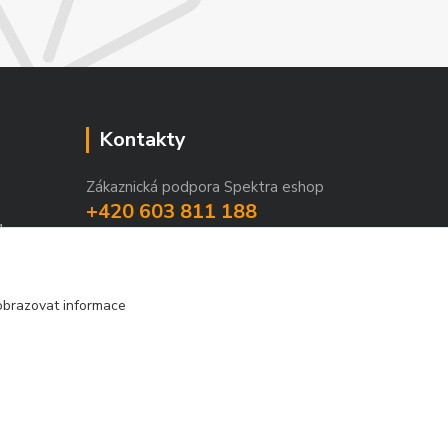
Kontakty
Zákaznická podpora Spektra eshop
+420 603 811 188
1
(Po-Pá, 9-16 hod.)
spektra-svitidla@seznam.cz
obrazovat informace