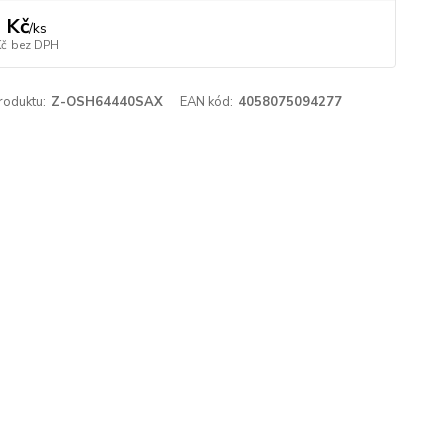
 Kč
/
ks
Kč
bez DPH
roduktu:
Z-OSH64440SAX
EAN kód:
4058075094277