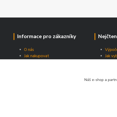
Informace pro zákazníky
Nejčten
O nás
Výpoče
Jak nakupovat
Jak vy
Obchodní podmínky
Energe
Prodejny
Kontakty
Náš e-shop a partn
Blog