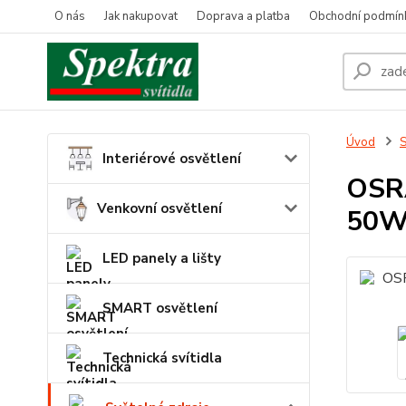
O nás
Jak nakupovat
Doprava a platba
Obchodní podmín
Úvod
S
Interiérové osvětlení
OSR
Venkovní osvětlení
50W
LED panely a lišty
SMART osvětlení
Technická svítidla