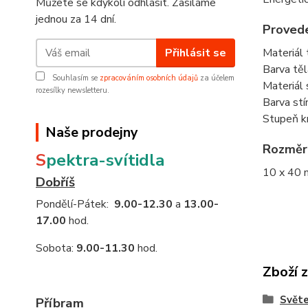
Můžete se kdykoli odhlásit. Zasíláme
jednou za 14 dní.
Provede
Přihlásit se
Materiál 
Barva těla
Souhlasím se
zpracováním osobních údajů
za účelem
Materiál s
rozesílky newsletteru.
Barva stín
Stupeň kr
Naše prodejny
Rozměr
S
pektra-svítidla
10 x 40
Dobříš
Pondělí-Pátek:
9.00-12.30
a
13.00-
17.00
hod.
Sobota:
9.00-11.30
hod.
Zboží 
Světe
Příbram