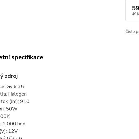
59
49 
Číslo p
tní specifikace
ý zdroj
ce: Gy 6.35
tla: Halogen
tok (lm): 910
on: 50W
900K
t: 2.000 hod
(V): 12V
ká třída: G