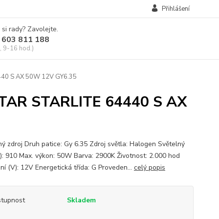
Přihlášení
 si rady? Zavolejte.
 603 811 188
, 9-16 hod.)
40 S AX 50W 12V GY6.35
TAR STARLITE 64440 S AX
ný zdroj Druh patice: Gy 6.35 Zdroj světla: Halogen Světelný
m): 910 Max. výkon: 50W Barva: 2900K Životnost: 2.000 hod
ní (V): 12V Energetická třída: G Proveden...
celý popis
tupnost
Skladem