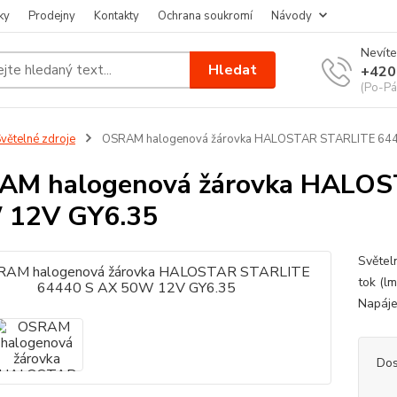
ky
Prodejny
Kontakty
Ochrana soukromí
Návody
Nevíte
Hledat
+420
(Po-Pá
větelné zdroje
OSRAM halogenová žárovka HALOSTAR STARLITE 644
AM halogenová žárovka HALOS
 12V GY6.35
Světel
tok (l
Napáje
Dos