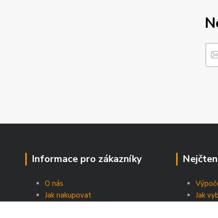
N
Informace pro zákazníky
Nejčten
O nás
Výpoče
Jak nakupovat
Jak vy
Obchodní podmínky
Energe