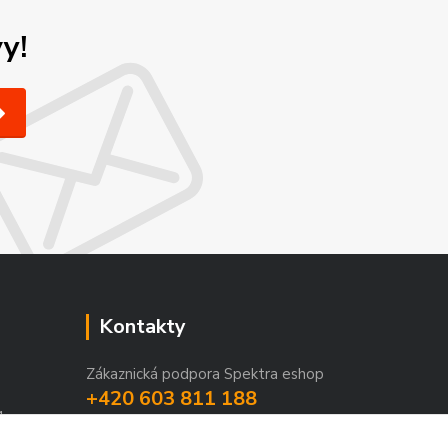
y!
Kontakty
Zákaznická podpora Spektra eshop
+420 603 811 188
1
(Po-Pá, 9-16 hod.)