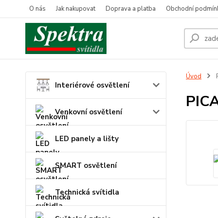
O nás
Jak nakupovat
Doprava a platba
Obchodní podmín
Úvod
Interiérové osvětlení
PIC
Venkovní osvětlení
LED panely a lišty
SMART osvětlení
Technická svítidla