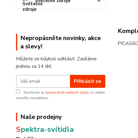
Světelné zdroje
Komple
Nepropásněte novinky, akce
PICASSO
a slevy!
Můžete se kdykoli odhlásit. Zasíláme
jednou za 14 dní.
Přihlásit se
Souhlasím se
zpracováním osobních údajů
za účelem
rozesílky newsletteru.
Naše prodejny
S
pektra-svítidla