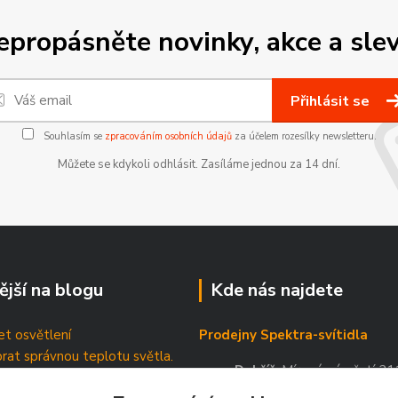
epropásněte novinky, akce a slev
Přihlásit se
Souhlasím se
zpracováním osobních údajů
za účelem rozesílky newsletteru.
Můžete se kdykoli odhlásit. Zasíláme jednou za 14 dní.
ější na blogu
Kde nás najdete
t osvětlení
Prodejny Spektra-svítidla
brat správnou teplotu světla.
Dobříš
, Mírové náměstí 21
tické štítky
Příbram
, Březnická 88