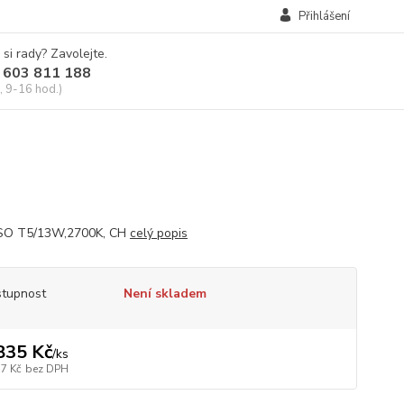
Přihlášení
 si rady? Zavolejte.
 603 811 188
, 9-16 hod.)
SO T5/13W,2700K, CH
celý popis
tupnost
Není skladem
835 Kč
/
ks
17 Kč
bez DPH