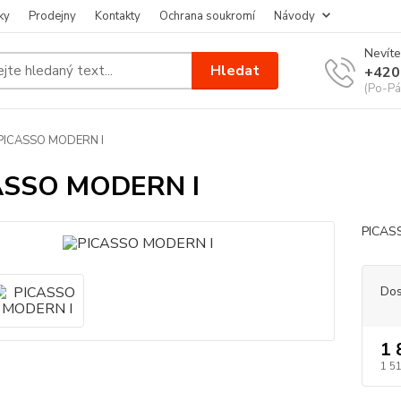
ky
Prodejny
Kontakty
Ochrana soukromí
Návody
Nevíte
Hledat
+420
(Po-Pá
PICASSO MODERN I
ASSO MODERN I
PICAS
Dos
1 
1 5