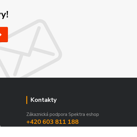
y!
Kontakty
Zákaznická podpora Spektra eshop
+420 603 811 188
1
(Po-Pá, 9-16 hod.)