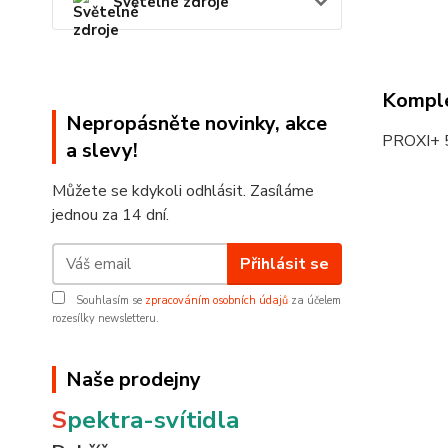
Světelné zdroje
Komple
Nepropásněte novinky, akce
PROXI+ 
a slevy!
Můžete se kdykoli odhlásit. Zasíláme
jednou za 14 dní.
Přihlásit se
Souhlasím se
zpracováním osobních údajů
za účelem
rozesílky newsletteru.
Naše prodejny
S
pektra-svítidla