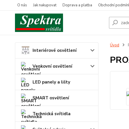
O nás
Jak nakupovat
Doprava a platba
Obchodní podmín
Úvod
Interiérové osvětlení
PRO
Venkovní osvětlení
LED panely a lišty
SMART osvětlení
Technická svítidla