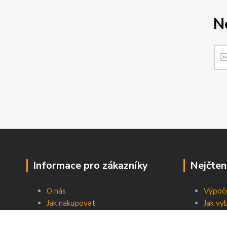
N
Informace pro zákazníky
Nejčten
O nás
Výpoče
Jak nakupovat
Jak vy
Obchodní podmínky
Energe