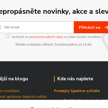
epropásněte novinky, akce a slev
Přihlásit se
Souhlasím se
zpracováním osobních údajů
za účelem rozesílky newsletteru.
Můžete se kdykoli odhlásit. Zasíláme jednou za 14 dní.
ější na blogu
Kde nás najdete
t osvětlení
Prodejny Spektra-svítidla
brat správnou teplotu světla.
Dobříš
, Mírové náměstí 21
tické štítky
Příbram
, Březnická 88