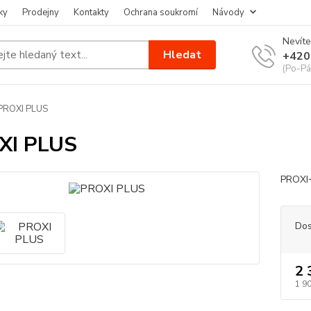
ky
Prodejny
Kontakty
Ochrana soukromí
Návody
Nevíte
Hledat
+420
(Po-Pá
PROXI PLUS
XI PLUS
PROXI
Dos
2 
1 9