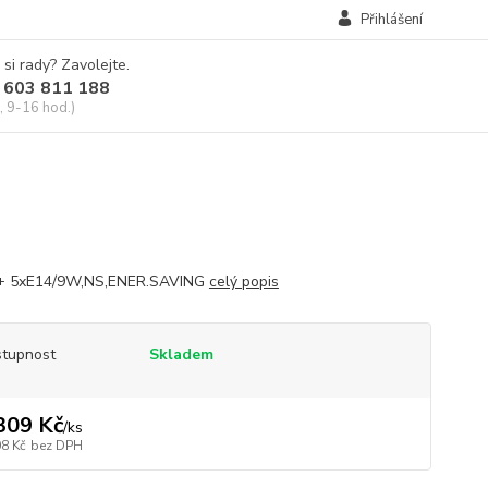
Přihlášení
 si rady? Zavolejte.
 603 811 188
, 9-16 hod.)
+ 5xE14/9W,NS,ENER.SAVING
celý popis
tupnost
Skladem
309 Kč
/
ks
08 Kč
bez DPH