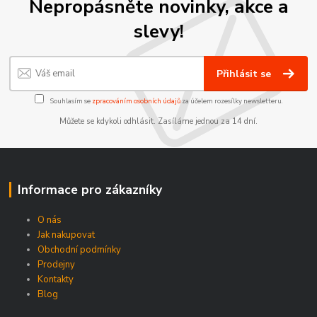
Nepropásněte novinky, akce a
slevy!
Přihlásit se
Souhlasím se
zpracováním osobních údajů
za účelem rozesílky newsletteru.
Můžete se kdykoli odhlásit. Zasíláme jednou za 14 dní.
Informace pro zákazníky
O nás
Jak nakupovat
Obchodní podmínky
Prodejny
Kontakty
Blog