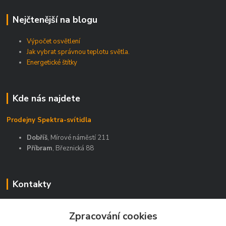
Nejčtenější na blogu
Výpočet osvětlení
Jak vybrat správnou teplotu světla.
Energetické štítky
Kde nás najdete
Prodejny Spektra-svítidla
Dobříš
, Mírové náměstí 211
Příbram
, Březnická 88
Kontakty
Zákaznická podpora Spektra eshop
+420 603 811 188
Zpracování cookies
(Po-Pá, 9-16 hod.)