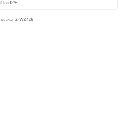
Kč
bez DPH
roduktu:
Z-WZ428