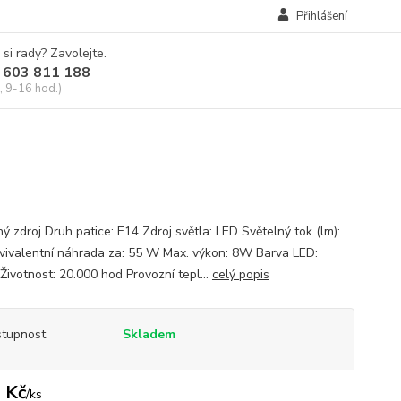
Přihlášení
 si rady? Zavolejte.
 603 811 188
, 9-16 hod.)
ý zdroj Druh patice: E14 Zdroj světla: LED Světelný tok (lm):
vivalentní náhrada za: 55 W Max. výkon: 8W Barva LED:
Životnost: 20.000 hod Provozní tepl...
celý popis
tupnost
Skladem
 Kč
/
ks