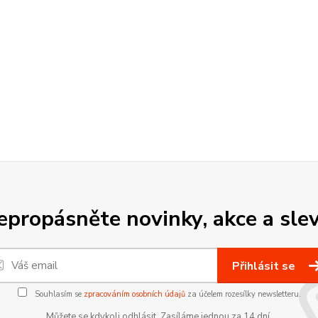
epropásněte novinky, akce a slev
Přihlásit se
Souhlasím se
zpracováním osobních údajů
za účelem rozesílky newsletteru.
Můžete se kdykoli odhlásit. Zasíláme jednou za 14 dní.