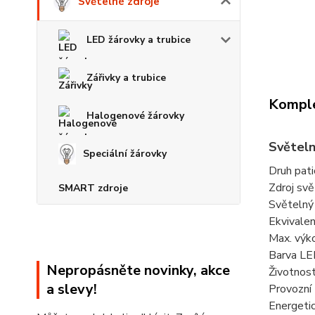
Světelné zdroje
LED žárovky a trubice
Zářivky a trubice
Komple
Halogenové žárovky
Světeln
Speciální žárovky
Druh pati
Zdroj svě
SMART zdroje
Světelný 
Ekvivalen
Max. výk
Barva LE
Nepropásněte novinky, akce
Životnos
a slevy!
Provozní
Energetic