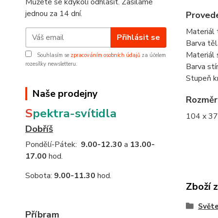
Můžete se kdykoli odhlásit. Zasíláme
jednou za 14 dní.
Provede
Materiál 
Přihlásit se
Barva těla
Materiál s
Souhlasím se
zpracováním osobních údajů
za účelem
rozesílky newsletteru.
Barva stín
Stupeň kr
Naše prodejny
Rozměr
S
pektra-svítidla
104 x 3
Dobříš
Pondělí-Pátek:
9.00-12.30
a
13.00-
17.00
hod.
Sobota:
9.00-11.30
hod.
Zboží 
Světe
Příbram