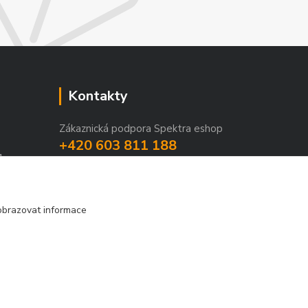
Kontakty
Zákaznická podpora Spektra eshop
+420 603 811 188
1
(Po-Pá, 9-16 hod.)
spektra-svitidla@seznam.cz
obrazovat informace