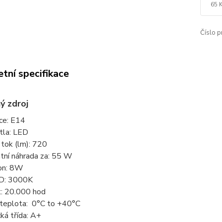
65 
Číslo p
tní specifikace
ý zdroj
ce: E14
tla: LED
tok (lm): 720
tní náhrada za: 55 W
on: 8W
D: 3000K
t: 20.000 hod
 teplota: 0°C to +40°C
ká třída: A+