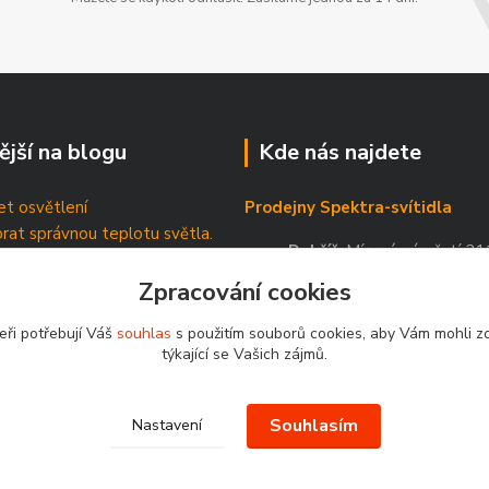
ější na blogu
Kde nás najdete
t osvětlení
Prodejny Spektra-svítidla
brat správnou teplotu světla.
Dobříš
, Mírové náměstí 21
tické štítky
Příbram
, Březnická 88
Zpracování cookies
eři potřebují Váš
souhlas
s použitím souborů cookies, aby Vám mohli z
týkající se Vašich zájmů.
Souhlasím
Nastavení