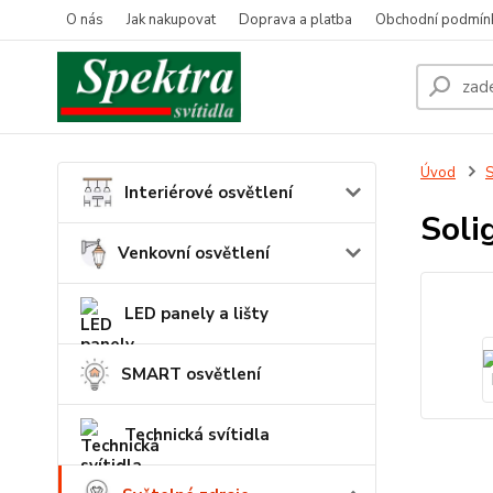
O nás
Jak nakupovat
Doprava a platba
Obchodní podmín
Úvod
S
Interiérové osvětlení
Soli
Venkovní osvětlení
LED panely a lišty
SMART osvětlení
Technická svítidla