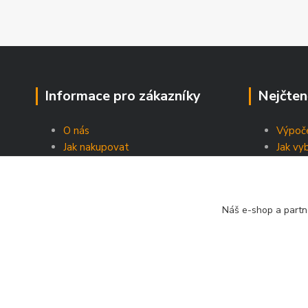
Informace pro zákazníky
Nejčten
O nás
Výpoče
Jak nakupovat
Jak vy
Obchodní podmínky
Energe
Prodejny
Kontakty
Náš e-shop a partn
Blog