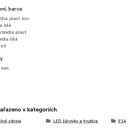
ní, barva
těla: plast, kov
: bílá
tínidla: plast
idla: bílá
ytí:
y
7 mm
zařazeno v kategoriích
lné zdroje
LED žárovky a trubice
E14