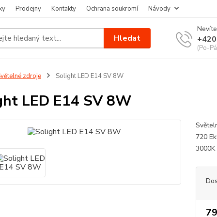
ky
Prodejny
Kontakty
Ochrana soukromí
Návody
Nevíte
Hledat
+420
(Po-Pá
větelné zdroje
Solight LED E14 SV 8W
ght LED E14 SV 8W
Světeln
720 Ek
3000K 
Dos
79