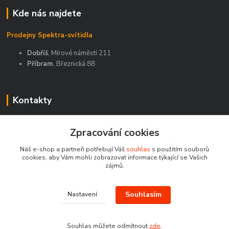
Kde nás najdete
Prodejny Spektra-svítidla
Dobříš
, Mírové náměstí 211
Příbram
, Březnická 88
Kontakty
Zákaznická podpora Spektra eshop
+420 603 811 188
Zpracování cookies
(Po-Pá, 9-16 hod.)
Náš e-shop a partneři potřebují Váš
souhlas
s použitím souborů
cookies, aby Vám mohli zobrazovat informace týkající se Vašich
spektra-svitidla@seznam.cz
zájmů.
Souhlasím
Nastavení
Souhlas můžete odmítnout
zde
.