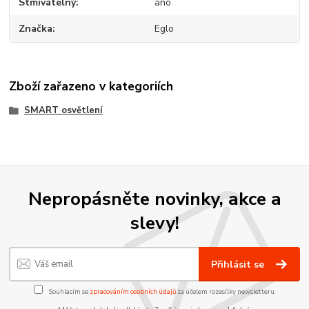
Stmívatelný
ano
Značka
Eglo
Zboží zařazeno v kategoriích
SMART osvětlení
Nepropásněte novinky, akce a
slevy!
Přihlásit se
Souhlasím se
zpracováním osobních údajů
za účelem rozesílky newsletteru.