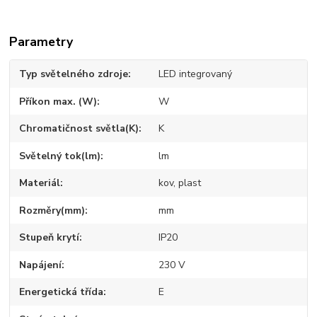
Parametry
Typ světelného zdroje
LED integrovaný
Příkon max. (W)
W
Chromatičnost světla(K)
K
Světelný tok(lm)
lm
Materiál
kov, plast
Rozměry(mm)
mm
Stupeň krytí
IP20
Napájení
230 V
Energetická třída
E