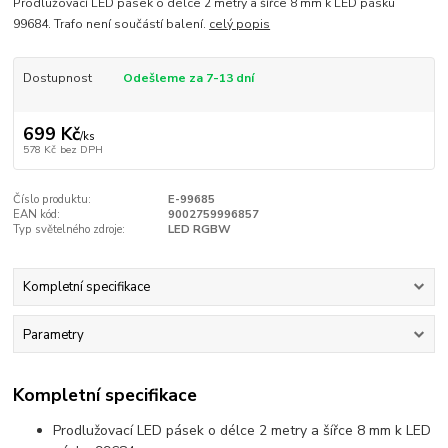
Prodlužovací LED pásek o délce 2 metry a šířce 8 mm k LED pásku
99684. Trafo není součástí balení.
celý popis
Dostupnost
Odešleme za 7-13 dní
699 Kč
/
ks
578 Kč
bez DPH
Číslo produktu:
E-99685
EAN kód:
9002759996857
Typ světelného zdroje:
LED RGBW
Kompletní specifikace
Parametry
Kompletní specifikace
Prodlužovací LED pásek o délce 2 metry a šířce 8 mm k LED