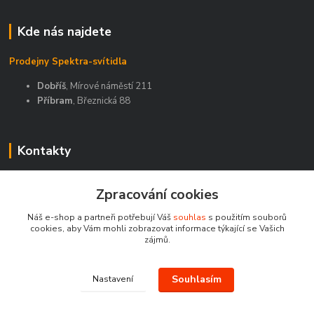
Kde nás najdete
Prodejny Spektra-svítidla
Dobříš
, Mírové náměstí 211
Příbram
, Březnická 88
Kontakty
Zákaznická podpora Spektra eshop
Zpracování cookies
+420 603 811 188
(Po-Pá, 9-16 hod.)
Náš e-shop a partneři potřebují Váš
souhlas
s použitím souborů
cookies, aby Vám mohli zobrazovat informace týkající se Vašich
spektra-svitidla@seznam.cz
zájmů.
Souhlasím
Nastavení