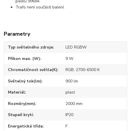
pásku 99684.
Trafo není součástí balení.
Parametry
Typ světelného zdroje
LED RGBW
Příkon max. (W)
9 W
Chromatičnost světla(K)
RGB, 2700-6500 K
Světelný tok(lm)
900 lm
Materiál
plast
Rozměry(mm)
2000 mm
Stupeň krytí
IP20
Energetická třída
F