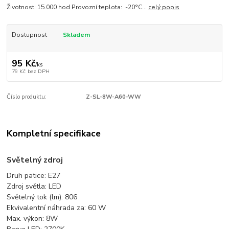
Životnost: 15.000 hod Provozní teplota: -20°C...
celý popis
Dostupnost
Skladem
95 Kč
/
ks
79 Kč
bez DPH
Číslo produktu:
Z-SL-8W-A60-WW
Kompletní specifikace
Světelný zdroj
Druh patice: E27
Zdroj světla: LED
Světelný tok (lm): 806
Ekvivalentní náhrada za: 60 W
Max. výkon: 8W