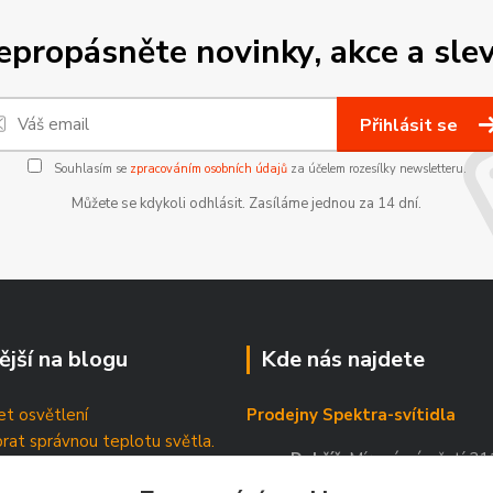
epropásněte novinky, akce a slev
Přihlásit se
Souhlasím se
zpracováním osobních údajů
za účelem rozesílky newsletteru.
Můžete se kdykoli odhlásit. Zasíláme jednou za 14 dní.
ější na blogu
Kde nás najdete
t osvětlení
Prodejny Spektra-svítidla
brat správnou teplotu světla.
Dobříš
, Mírové náměstí 21
tické štítky
Příbram
, Březnická 88