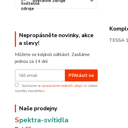
Světelné zdroje
Komple
Nepropásněte novinky, akce
TESSA 
a slevy!
Můžete se kdykoli odhlásit. Zasíláme
jednou za 14 dní.
Přihlásit se
Souhlasím se
zpracováním osobních údajů
za účelem
rozesílky newsletteru.
Naše prodejny
S
pektra-svítidla