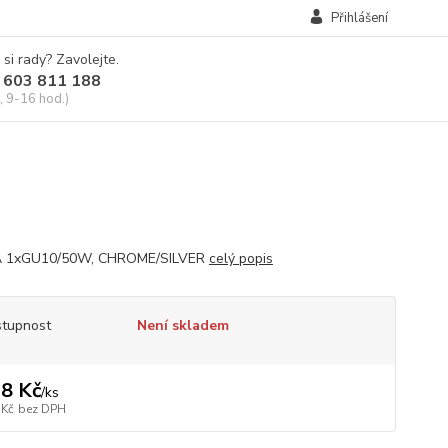
Přihlášení
 si rady? Zavolejte.
 603 811 188
, 9-16 hod.)
 1xGU10/50W, CHROME/SILVER
celý popis
tupnost
Není skladem
8 Kč
/
ks
 Kč
bez DPH