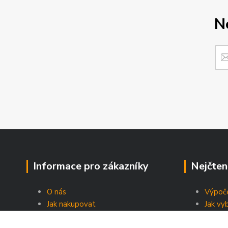
N
Informace pro zákazníky
Nejčten
O nás
Výpoče
Jak nakupovat
Jak vy
Obchodní podmínky
Energe