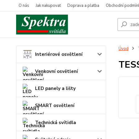
O nás
Jak nakupovat
Doprava a platba
Obchodní podmín
Úvod
Interiérové osvětlení
TES
Venkovní osvětlení
LED panely a lišty
SMART osvětlení
Technická svítidla