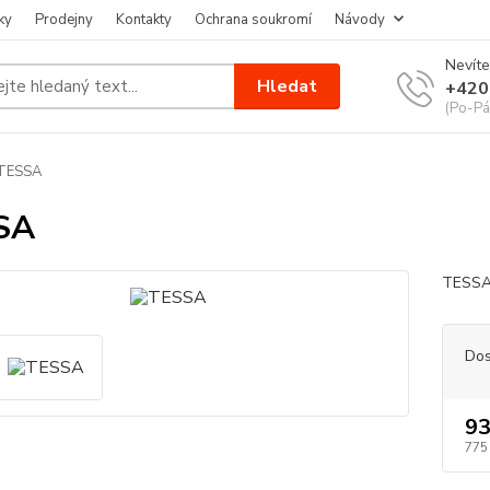
ky
Prodejny
Kontakty
Ochrana soukromí
Návody
Nevíte
Hledat
+420
(Po-Pá
TESSA
SA
TESSA
Dos
93
775