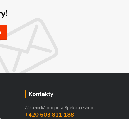
y!
Kontakty
Zákaznická podpora Spektra eshop
+420 603 811 188
1
(Po-Pá, 9-16 hod.)