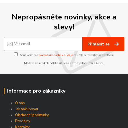
Nepropásněte novinky, akce a
slevy!
Přihlásit se
Souhlasím se
zpracováním osobních údajů
za účelem rozesílky newsletteru.
Můžete se kdykoli odhlásit. Zasíláme jednou za 14 dní.
Informace pro zákazníky
O nás
Jak nakupovat
Obchodní podmínky
Prodejny
Kontakty