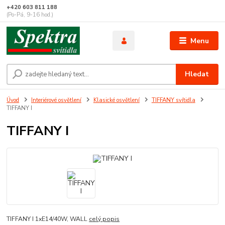
+420 603 811 188
(Po-Pá, 9-16 hod.)
Menu
Hledat
Úvod
Interiérové osvětlení
Klasické osvětlení
TIFFANY svítidla
TIFFANY I
TIFFANY I
TIFFANY I 1xE14/40W, WALL
celý popis