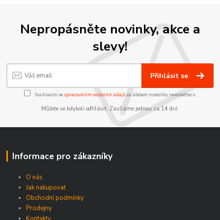
Nepropásněte novinky, akce a
slevy!
Přihlásit se
Souhlasím se
zpracováním osobních údajů
za účelem rozesílky newsletteru.
Můžete se kdykoli odhlásit. Zasíláme jednou za 14 dní.
Informace pro zákazníky
O nás
Jak nakupovat
Obchodní podmínky
Prodejny
Kontakty