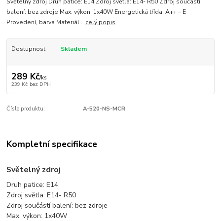
Světelný zdroj Druh patice: E14 Zdroj světla: E14- R50 Zdroj součástí
balení: bez zdroje Max. výkon: 1x40W Energetická třída: A++ – E
Provedení, barva Materiál...
celý popis
Dostupnost
Skladem
289 Kč
/
ks
239 Kč
bez DPH
Číslo produktu:
A-520-NS-MCR
Kompletní specifikace
Světelný zdroj
Druh patice: E14
Zdroj světla: E14- R50
Zdroj součástí balení: bez zdroje
Max. výkon: 1x40W