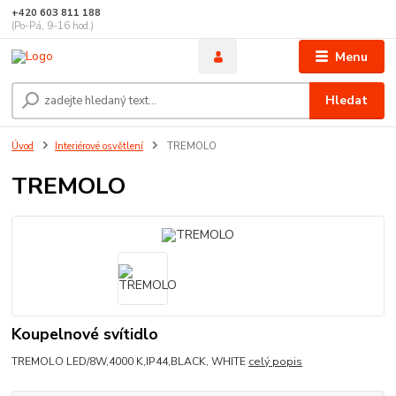
+420 603 811 188
(Po-Pá, 9-16 hod.)
Menu
Hledat
Úvod
Interiérové osvětlení
TREMOLO
TREMOLO
Koupelnové svítidlo
TREMOLO LED/8W,4000 K,IP44,BLACK, WHITE
celý popis