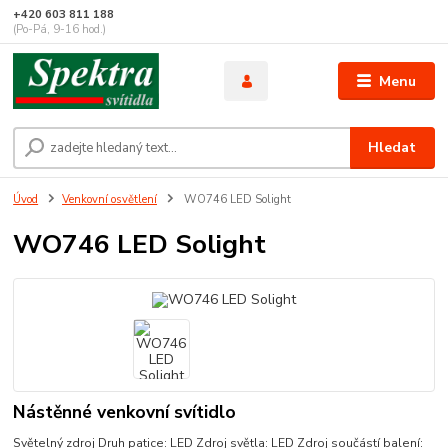
+420 603 811 188
(Po-Pá, 9-16 hod.)
Menu
Hledat
Úvod
Venkovní osvětlení
WO746 LED Solight
WO746 LED Solight
Nástěnné venkovní svítidlo
Světelný zdroj Druh patice: LED Zdroj světla: LED Zdroj součástí balení: