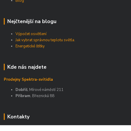
Blog
Nejčtenější na blogu
Výpočet osvětlení
Jak vybrat správnou teplotu světla.
Energetické štítky
Kde nás najdete
Prodejny Spektra-svítidla
Dobříš
, Mírové náměstí 211
Příbram
, Březnická 88
Kontakty
Zákaznická podpora Spektra eshop