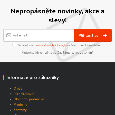
Nepropásněte novinky, akce a
slevy!
Přihlásit se
Souhlasím se
zpracováním osobních údajů
za účelem rozesílky newsletteru.
Můžete se kdykoli odhlásit. Zasíláme jednou za 14 dní.
Informace pro zákazníky
O nás
Jak nakupovat
Obchodní podmínky
Prodejny
Kontakty